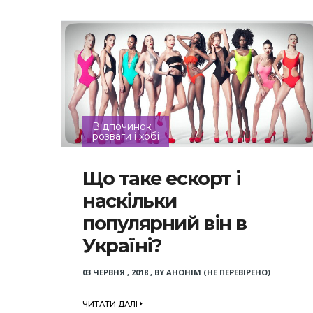
Відпочинок
розваги і хобі
Що таке ескорт і
наскільки
популярний він в
Україні?
03 ЧЕРВНЯ , 2018
,
BY
АНОНІМ (НЕ ПЕРЕВІРЕНО)
ЧИТАТИ ДАЛІ