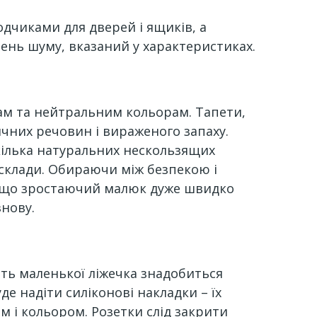
одчиками для дверей і ящиків, а
вень шуму, вказаний у характеристиках.
ам та нейтральним кольорам. Тапети,
чних речовин і вираженого запаху.
 кілька натуральних нескользящих
 склади. Обираючи між безпекою і
е, що зростаючий малюк дуже швидко
знову.
сть маленької ліжечка знадобиться
де надіти силіконові накладки – їх
м і кольором. Розетки слід закрити