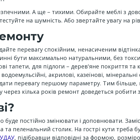
езпечними. А ще – тихими. Обирайте меблі з дов
естуйте на шумність. Або звертайте увагу на рі
ремонту
дайте перевагу спокійним, ненасиченим відтінк
винні бути максимально натуральними, без токси
ві тапети, для підлоги – дерев'яне покриття та
водоемульсійні, акрилові, казеїнові, мінеральні
іддати перевагу першому параметру. Тим більш
му через кілька років ремонт доведеться робити 
ві?
но буде постійно змінювати і доповнювати. Замі
 та пеленальний столик. На гострі кути треба бу
УДАУ
, підібравши відповідні за формою, розміро