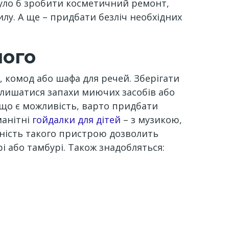
було б зробити косметичний ремонт,
лу. А ще – придбати безліч необхідних
ного
 комод або шафа для речей. Зберігати
алишатися запахи миючих засобів або
Якщо є можливість, варто придбати
манітні
гойдалки для дітей
– з музикою,
ність такого пристрою дозволить
і або тамбурі. Також знадобляться: