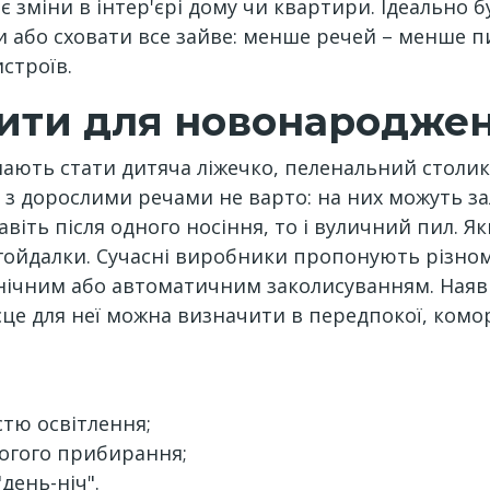
зміни в інтер'єрі дому чи квартири. Ідеально 
 або сховати все зайве: менше речей – менше пи
строїв.
ити для новонародже
ають стати дитяча ліжечко, пеленальний столик,
 з дорослими речами не варто: на них можуть з
авіть після одного носіння, то і вуличний пил. 
 гойдалки. Сучасні виробники пропонують різно
анічним або автоматичним заколисуванням. Наяв
сце для неї можна визначити в передпокої, комор
стю освітлення;
огого прибирання;
день-ніч".