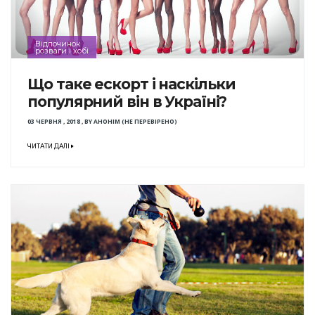
Відпочинок
розваги і хобі
Що таке ескорт і наскільки
популярний він в Україні?
03 ЧЕРВНЯ , 2018
,
BY
АНОНІМ (НЕ ПЕРЕВІРЕНО)
ЧИТАТИ ДАЛІ