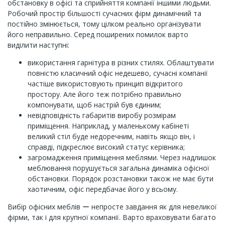
обстановку в офісі та сприйняття компанії іншими людьми.
Робочий простір більшості сучасних фірм динамічний та
постійно змінюється, тому цілком реально організувати
його неправильно. Серед поширених помилок варто
виділити наступні:
використання гарнітура в різних стилях. Облаштувати
повністю класичний офіс недешево, сучасні компанії
частіше використовують принцип відкритого
простору. Але його теж потрібно правильно
компонувати, щоб настрій був єдиним;
невідповідність габаритів виробу розмірам
приміщення. Наприклад, у маленькому кабінеті
великий стіл буде недоречним, навіть якщо він, і
справді, підкреслює високий статус керівника;
загромадження приміщення меблями. Через надлишок
меблювання порушується загальна динаміка офісної
обстановки. Порядок розстановки також не має бути
хаотичним, офіс передбачає його у всьому.
Вибір офісних меблів ー непросте завдання як для невеликої
фірми, так і для крупної компанії. Варто враховувати багато