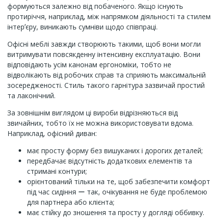
формуються залежно від побаченого. Якщо існують
протиріччя, наприклад, між напрямком діяльності та стилем
інтерʼєру, виникають сумніви щодо співпраці.
Офісні меблі завжди створюють такими, щоб вони могли
витримувати повсякденну інтенсивну експлуатацію. Вони
відповідають усім канонам ергономіки, тобто не
відволікають від робочих справ та сприяють максимальній
зосередженості. Стиль такого гарнітура зазвичай простий
та лаконічний.
За зовнішнім виглядом ці вироби відрізняються від
звичайних, тобто їх не можна використовувати вдома.
Наприклад, офісний диван:
має просту форму без вишуканих і дорогих деталей;
передбачає відсутність додаткових елементів та
стримані контури;
орієнтований тільки на те, щоб забезпечити комфорт
під час сидіння ー так, очікування не буде проблемою
для партнера або клієнта;
має стійку до зношення та просту у догляді оббивку.