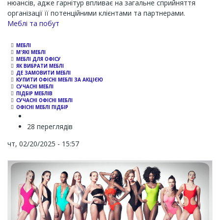
нюансів, адже гарнітур впливає на загальне сприйняття
організації її потенційними клієнтами та партнерами.
Channel
Меблі та побут
МЕБЛІ
М'ЯКІ МЕБЛІ
МЕБЛІ ДЛЯ ОФІСУ
ЯК ВИБРАТИ МЕБЛІ
ДЕ ЗАМОВИТИ МЕБЛІ
КУПИТИ ОФІСНІ МЕБЛІ ЗА АКЦІЄЮ
СУЧАСНІ МЕБЛІ
ПІДБІР МЕБЛІВ
СУЧАСНІ ОФІСНІ МЕБЛІ
ОФІСНІ МЕБЛІ ПІДБІР
28 переглядів
чт, 02/20/2025 - 15:57