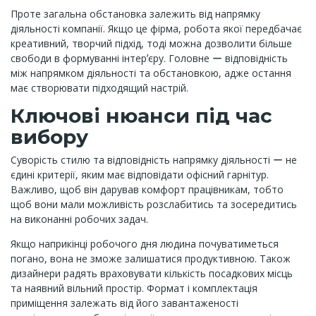
Проте загальна обстановка залежить від напрямку
діяльності компанії. Якщо це фірма, робота якої передбачає
креативний, творчий підхід, тоді можна дозволити більше
свободи в формуванні інтерʼєру. Головне ー відповідність
між напрямком діяльності та обстановкою, адже остання
має створювати підходящий настрій.
Ключові нюанси під час
вибору
Суворість стилю та відповідність напрямку діяльності ー не
єдині критерії, яким має відповідати офісний гарнітур.
Важливо, щоб він дарував комфорт працівникам, тобто
щоб вони мали можливість розслабитись та зосередитись
на виконанні робочих задач.
Якщо наприкінці робочого дня людина почуватиметься
погано, вона не зможе залишатися продуктивною. Також
дизайнери радять враховувати кількість посадкових місць
та наявний вільний простір. Формат і комплектація
приміщення залежать від його завантаженості