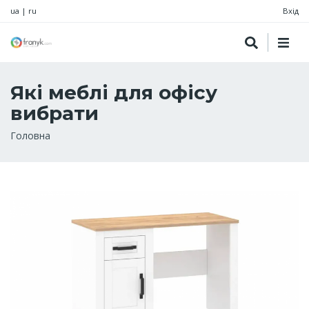
ua
|
ru
Вхід
Які меблі для офісу
вибрати
Рядок
Головна
навіґації