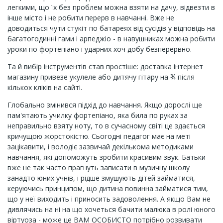
легкими, що їх без проблем можна взяти на дачу, відвезти в
інше місто і не робити перерв в навчанні. Вже не
доводиться чути стукіт по батареях від сусідів у відповідь на
багатогодинні гами і арпеджіо - в навушниках можна робити
уроки по фортепіано і ударних хоч добу безперервно.
Та й вибір інструментів став простіше: доставка інтернет
магазину привезе укулеле або дитячу гітару на ¾ після
кількох кліків на сайті.
Глобально змінився підхід до навчання. Якщо дорослі ще
пам'ятають училку фортепіано, яка била по руках за
неправильно взяту ноту, то в сучасному світі це здається
кричущою жорстокістю. Сьогодні педагог має на меті
зацікавити, і володіє зазвичай декількома методиками
навчання, які допоможуть зробити красивим звук. Батьки
вже не так часто прагнуть записати в музичну школу
занадто юних учнів, і рідше змушують дітей займатися,
керуючись принципом, що дитина повинна займатися тим,
що у неї виходить і приносить задоволення. А якщо Вам не
дивлячись на ні на що хочеться бачити малюка в ролі юного
віртуоза - може це ВАМ ОСОБИСТО потрібно розвивати