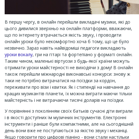
В першу чергу, в онлайн перейшли викладачі музики, які до
цього дивилися зверхньо на онлайн платформи, вважаючи,
що по інтернету втрачається якість звуку, і проводити
онлайн уроки було некомфортно хоча б тому, що це було
незвично. Зараз навіть найвідоміші педагоги викладають
уроки вокалу
, гри на гітарі та фортепіано у форматі онлайн.
Таким чином, маленькі віртуози з будь-якої країни можуть
отримати уроки майстерності не виходячи з дому! В онлайн
також перейшли міжнародні виконавські конкурси: знову ж
таки не потрібно витрачатися на поїздки за кордон,
переживати про візи і квитки. Як і стипендії на навчання до
кращих музикантів планети, їх можна виграти маючи тільки
майстерність і не витрачаючи тисячі доларів на поїздки.
У порівнянні з поколінням своїх батьків сучасні діти виграли
і в якості доступних їм музичних інструментів. Електронні
інструменти і раніше були компактними, але на сьогоднішній
день вони вже не поступаються за якістю звуку і механіці.
Якщо говорити про цифрові піаніно - вони стали настільки