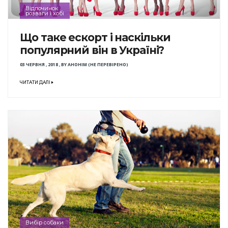
Відпочинок
розваги і хобі
Що таке ескорт і наскільки
популярний він в Україні?
03 ЧЕРВНЯ , 2018
,
BY
АНОНІМ (НЕ ПЕРЕВІРЕНО)
ЧИТАТИ ДАЛІ
Вибір собаки