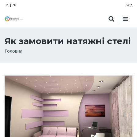
ua
|
ru
Вхід
Як замовити натяжні стелі
Рядок
Головна
навіґації