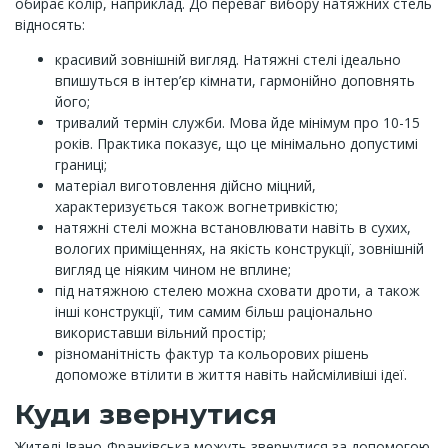
обирає колір, наприклад. До переваг вибору натяжних стель
відносять:
красивий зовнішній вигляд. Натяжні стелі ідеально
впишуться в інтер’єр кімнати, гармонійно доповнять
його;
тривалий термін служби. Мова йде мінімум про 10-15
років. Практика показує, що це мінімально допустимі
границі;
матеріал виготовлення дійсно міцний,
характеризується також вогнетривкістю;
натяжні стелі можна встановлювати навіть в сухих,
вологих приміщеннях, на якість конструкції, зовнішній
вигляд це ніяким чином не вплине;
під натяжною стелею можна сховати дроти, а також
інші конструкції, тим самим більш раціонально
використавши вільний простір;
різноманітність фактур та кольорових рішень
допоможе втілити в життя навіть найсміливіші ідеї.
Куди звернутися
Жителі Івано-Франківська можуть звернутися за допомогою