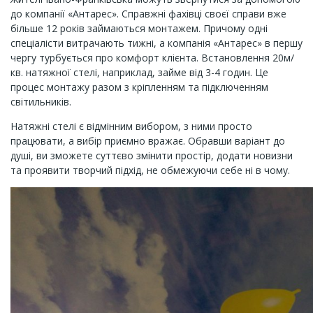
до компанії «Антарес». Справжні фахівці своєї справи вже
більше 12 років займаються монтажем. Причому одні
спеціалісти витрачають тижні, а компанія «Антарес» в першу
чергу турбується про комфорт клієнта. Встановлення 20м/
кв. натяжної стелі, наприклад, займе від 3-4 годин. Це
процес монтажу разом з кріпленням та підключенням
світильників.
Натяжні стелі є відмінним вибором, з ними просто
працювати, а вибір приємно вражає. Обравши варіант до
душі, ви зможете суттєво змінити простір, додати новизни
та проявити творчий підхід, не обмежуючи себе ні в чому.