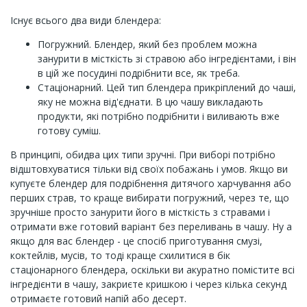
Існує всього два види блендера:
Погружний. Блендер, який без проблем можна
занурити в місткість зі стравою або інгредієнтами, і він
в цій же посудині подрібнити все, як треба.
Стаціонарний. Цей тип блендера прикріплений до чаші,
яку не можна від'єднати. В цю чашу викладають
продукти, які потрібно подрібнити і виливають вже
готову суміш.
В принципі, обидва цих типи зручні. При виборі потрібно
відштовхуватися тільки від своїх побажань і умов. Якщо ви
купуєте блендер для подрібнення дитячого харчування або
перших страв, то краще вибирати погружний, через те, що
зручніше просто занурити його в місткість з стравами і
отримати вже готовий варіант без переливань в чашу. Ну а
якщо для вас блендер - це спосіб приготування смузі,
коктейлів, мусів, то тоді краще схилитися в бік
стаціонарного блендера, оскільки ви акуратно помістите всі
інгредієнти в чашу, закриєте кришкою і через кілька секунд
отримаєте готовий напій або десерт.