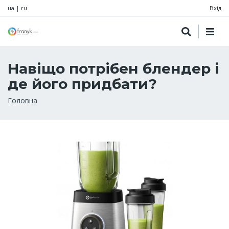
ua
|
ru
Вхід
Навіщо потрібен блендер і
де його придбати?
Рядок
Головна
навіґації