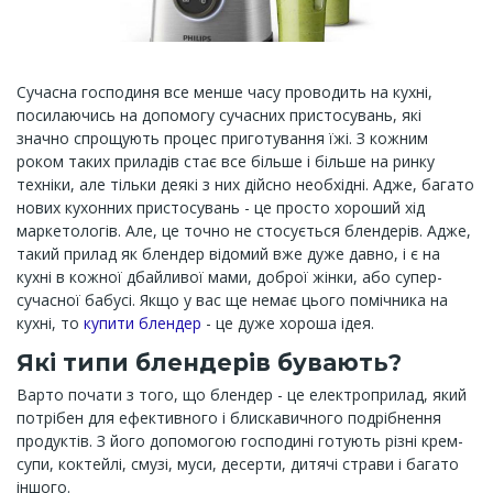
Сучасна господиня все менше часу проводить на кухні,
посилаючись на допомогу сучасних пристосувань, які
значно спрощують процес приготування їжі. З кожним
роком таких приладів стає все більше і більше на ринку
техніки, але тільки деякі з них дійсно необхідні. Адже, багато
нових кухонних пристосувань - це просто хороший хід
маркетологів. Але, це точно не стосується блендерів. Адже,
такий прилад як блендер відомий вже дуже давно, і є на
кухні в кожної дбайливої ​​мами, доброї жінки, або супер-
сучасної бабусі. Якщо у вас ще немає цього помічника на
кухні, то
купити блендер
- це дуже хороша ідея.
Які типи блендерів бувають?
Варто почати з того, що блендер - це електроприлад, який
потрібен для ефективного і блискавичного подрібнення
продуктів. З його допомогою господині готують різні крем-
супи, коктейлі, смузі, муси, десерти, дитячі страви і багато
іншого.