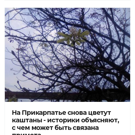
На Прикарпатье снова цветут
каштаны - историки объясняют,
с чем может быть связана