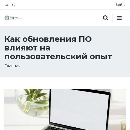
ua
|
ru
Войти
Как обновления ПО
влияют на
пользовательский опыт
Строка
Главная
навигации