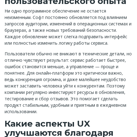
пользовательского опыта
Ни одно программное обеспечение не остается
неизменным. Софт постоянно обновляется под влиянием
запросов аудитории, изменений в операционных системах и
браузерах, а также новых требований безопасности.
Каждое обновление может слегка подправить интерфейс
или полностью изменить логику работы сервиса.
Пользователи обычно не вникают в технические детали, но
отлично чувствуют результат: сервис работает быстрее,
ошибок становится меньше, а управление — проще и
понятнее. Для онлайн-платформ это критически важно,
ведь конкуренция огромна, и даже малейшее неудобство
может заставить человека уйти к конкурентам. Поэтому
компании регулярно инвестируют ресурсы в обновления,
тестирование и сбор отзывов. Это помогает сделать
продукт стабильным, удобным и приятным в ежедневном
использовании.
Какие аспекты UX
улучшаются благодаря