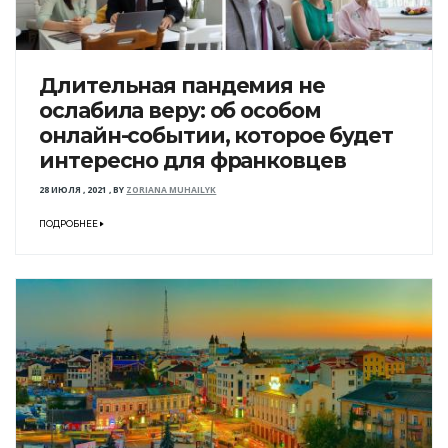
Длительная пандемия не
ослабила веру: об особом
онлайн-событии, которое будет
интересно для франковцев
28 ИЮЛЯ , 2021
,
BY
ZORIANA MUHAILYK
ПОДРОБНЕЕ