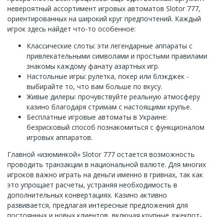
невероятный ассортимент игровых автоматов Slotor 777,
ориентированных на широкий круг предпочтений. Каждый
игрок здесь найдет что-то особенное:
Классические слоты: эти легендарные аппараты с
привлекательными символами и простыми правилами
знакомы каждому фанату азартных игр.
Настольные игры: рулетка, покер или блэкджек -
выбирайте то, что вам больше по вкусу.
Живые дилеры: прочувствуйте реальную атмосферу
казино благодаря стримам с настоящими крупье.
Бесплатные игровые автоматы в Украине:
безрисковый способ познакомиться с функционалом
игровых аппаратов.
Главной «изюминкой» Slotor 777 остается возможность
проводить транзакции в национальной валюте. Для многих
игроков важно играть на деньги именно в гривнах, так как
это упрощает расчеты, устраняя необходимость в
дополнительных конвертациях. Казино активно
развивается, предлагая интересные предложения для
постоянных и новых клиентов, включая крупные джекпот-