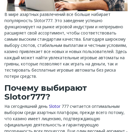
В мире азартных развлечений все больше набирает
популярность Slotor777. Это заведение успешно
функционирует на рынке игровой индустрии и непрерывно
расширяет свой ассортимент, чтобы соответствовать
самым высоким стандартам качества. Благодаря широкому
выбору слотов, стабильным выплатам и честным условиям,
казино привлекает все новых и новых пользователей. Здесь
каждый может найти увлекательные игровые автоматы на
гривны, которые позволяют как играть на деньги, так и
тестировать бесплатные игровые автоматы без риска
потери средств.
Почему выбирают
Slotor777?
На сегодняшний день
Slotor
777 считается оптимальным
выбором среди азартных платформ, прежде всего потому,
что казино имеет лицензию, подтверждающую
официальную деятельность и гарантирующую
прозрачность всех процессов. Еще один весомый аргумент -