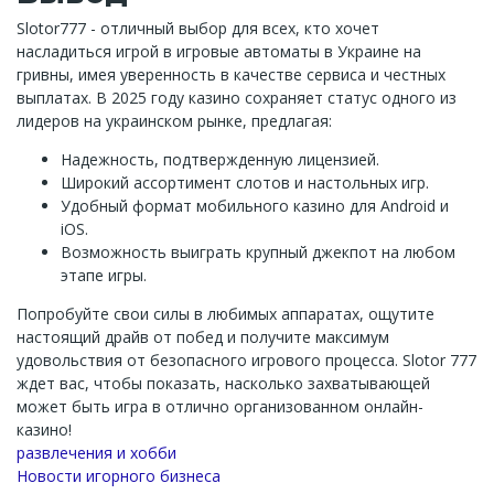
Slotor777 - отличный выбор для всех, кто хочет
насладиться игрой в игровые автоматы в Украине на
гривны, имея уверенность в качестве сервиса и честных
выплатах. В 2025 году казино сохраняет статус одного из
лидеров на украинском рынке, предлагая:
Надежность, подтвержденную лицензией.
Широкий ассортимент слотов и настольных игр.
Удобный формат мобильного казино для Android и
iOS.
Возможность выиграть крупный джекпот на любом
этапе игры.
Попробуйте свои силы в любимых аппаратах, ощутите
настоящий драйв от побед и получите максимум
удовольствия от безопасного игрового процесса. Slotor 777
ждет вас, чтобы показать, насколько захватывающей
может быть игра в отлично организованном онлайн-
казино!
развлечения и хобби
Новости игорного бизнеса