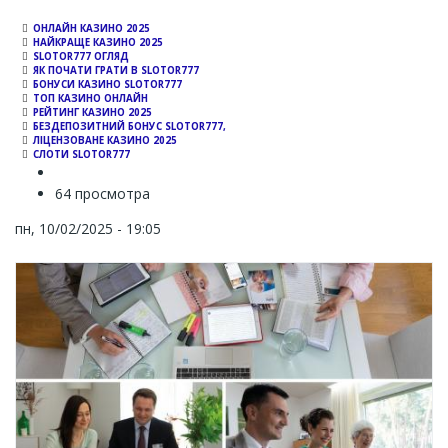
ОНЛАЙН КАЗИНО 2025
НАЙКРАЩЕ КАЗИНО 2025
SLOTOR777 ОГЛЯД
ЯК ПОЧАТИ ГРАТИ В SLOTOR777
БОНУСИ КАЗИНО SLOTOR777
ТОП КАЗИНО ОНЛАЙН
РЕЙТИНГ КАЗИНО 2025
БЕЗДЕПОЗИТНИЙ БОНУС SLOTOR777,
ЛІЦЕНЗОВАНЕ КАЗИНО 2025
СЛОТИ SLOTOR777
64 просмотра
пн, 10/02/2025 - 19:05