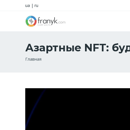
ua
|
ru
Азартные NFT: бу
Строка
Главная
навигации