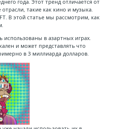
него года. Этот тренд отличается от
отрасли, такие как кино и музыка.
T. В этой статье мы рассмотрим, как
м.
 использованы в азартных играх.
кален и может представлять что
примерно в 3 миллиарда долларов.
уже начали использовать их в