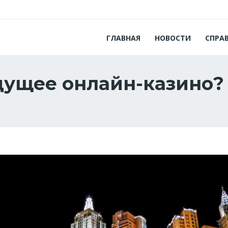
ГЛАВНАЯ
НОВОСТИ
СПРА
дущее онлайн-казино?