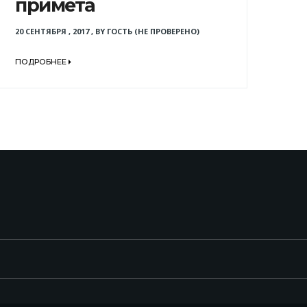
примета
20 СЕНТЯБРЯ , 2017
,
BY
ГОСТЬ (НЕ ПРОВЕРЕНО)
ПОДРОБНЕЕ