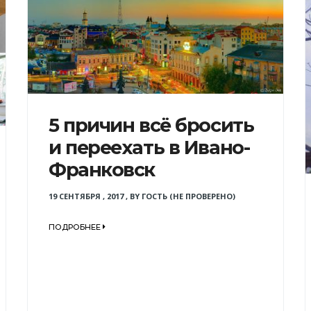
5 причин всё бросить
и переехать в Ивано-
Франковск
19 СЕНТЯБРЯ , 2017
,
BY
ГОСТЬ (НЕ ПРОВЕРЕНО)
ПОДРОБНЕЕ