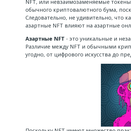
NFT, или невзаимозаменяемые токены,
обычного криптовалютного бума, поско
Следовательно, не удивительно, что к
азартные NFT влияют на азартные онл
Азартные NFT
- это уникальные и нез
Различие между NFT и обычными крипт
угодно, от цифрового искусства до пр
Поскольку NFT имеют множество практ