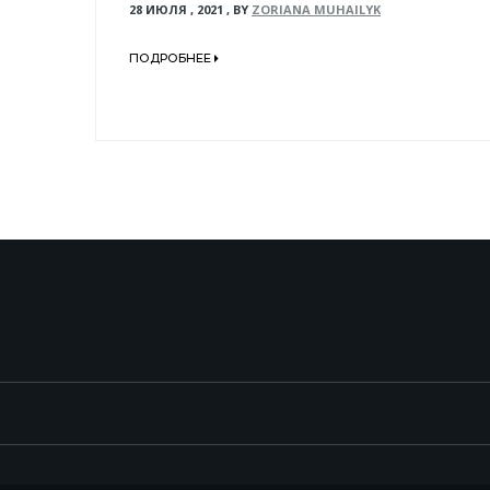
28 ИЮЛЯ , 2021
,
BY
ZORIANA MUHAILYK
ПОДРОБНЕЕ