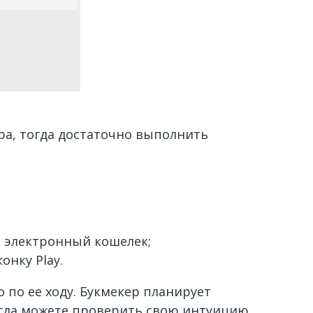
ера, тогда достаточно выполнить
;
и электронный кошелек;
онку Play.
 по ее ходу. Букмекер планирует
сегда можете проверить свою интуицию