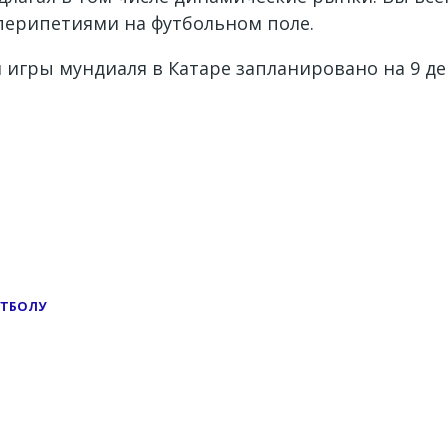
а перипетиями на футбольном поле.
игры мундиаля в Катаре запланировано на 9 дек
УТБОЛУ