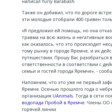
написал
Yuriy Barabash
.
Также он добавил, что по дороге встре
эти молодые отобрали 400 гривен толь
«Я предложил ей помощь, но она отказа
травма на всю жизнь и негативные вос
как оказалось, что это происходит не
тому рынку в городе Яремче, и их дей
путешествии. Прошу Вас разобраться 
ответственности в соответствии с де
семьи и гостей города Яремче», - соо
Напомним, что это уже не первый за
Яремче. Осенью прошлого года о неб
организация
UAnimals
. Тогда в сети 
водопада Пробой в Яремче
. Члены ОО
горячей линии