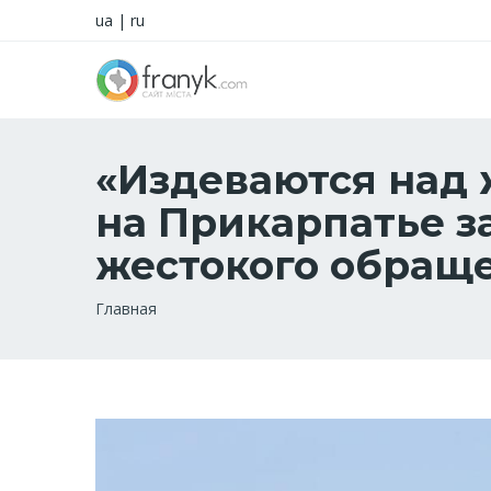
ua
|
ru
«Издеваются над 
на Прикарпатье з
жестокого обращ
Строка
Главная
навигации