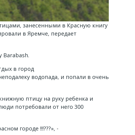
тицами, занесенными в Красную книгу
ровали в Яремче, передает
 Barabash.
тдых в город
еподалеку водопада, и попали в очень
книжную птицу на руку ребенка и
 люди потребовали от него 300
ом городе !!!???», -