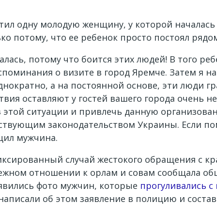
тил одну молодую женщину, у которой началась и
ко потому, что ее ребенок просто постоял рядом
лась, потому что боится этих людей! В того реб
поминания о визите в город Яремче. Затем я на
однократно, а на постоянной основе, эти люди г
ствия оставляют у гостей вашего города очень 
в этой ситуации и привлечь данную организован
йствующим законодательством Украины. Если п
бщил мужчина.
фиксированный случай жестокого обращения с к
режном отношении к орлам и совам сообщала о
появились фото мужчин, которые
прогуливались с
 написали об этом заявление в полицию и соста