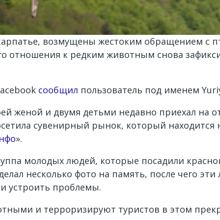
карпатье, возмущены жестоким обращением с п
го отношения к редким животным снова зафикси
Facebook
сообщил
пользователь под именем Yuriy
оей женой и двумя детьми недавно приехал на о
сетила сувенирный рынок, который находится н
нфо
».
группа молодых людей, которые посадили красно
делал несколько фото на память, после чего эти
али устроить проблемы.
тными и терроризируют туристов в этом прекрасн