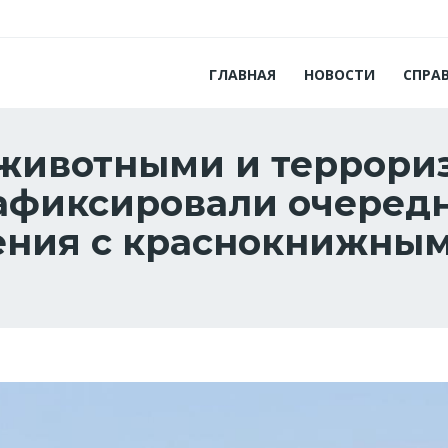
ГЛАВНАЯ
НОВОСТИ
СПРА
животными и террориз
афиксировали очеред
ения с краснокнижны