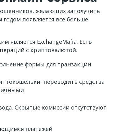
о мошенников, желающих заполучить
 годом появляется все больше
м является ExchangeMafia. Есть
операций с криптовалютой.
аполнение формы для транзакции
криптокошельки, переводить средства
аличными
вода. Скрытые комиссии отсутствуют
сающимся платежей