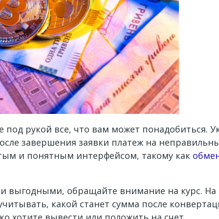
е под рукой все, что вам может понадобиться. 
После завершения заявки платеж на неправильны
стым и понятным интерфейсом, такому как
обмен
 выгодными, обращайте внимание на курс. На с
 учитывать, какой станет сумма после конверта
ько хотите вывести или положить на счет.