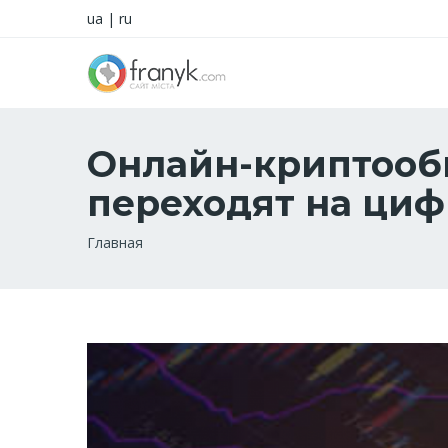
ua
|
ru
Онлайн-криптооб
переходят на ци
Строка
Главная
навигации