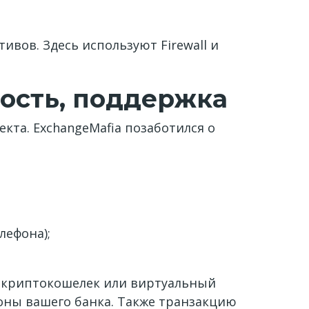
ивов. Здесь используют Firewall и
рость, поддержка
кта. ExchangeMafia позаботился о
лефона);
у, криптокошелек или виртуальный
роны вашего банка. Также транзакцию