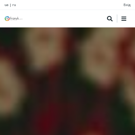
ua
|
ru
Вхід