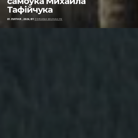
самоука Михайла
Тафійчука
01 ЛИПНЯ , 2026, BY
ZORIANA MUHAILYK