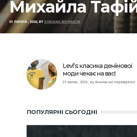
Михайла Тафі
01 ЛИПНЯ , 2026, BY
ZORIANA MUHAILYK
Levi’s: класика денімової
моди чекає на вас!
31 липня , 2026
,
by
Анонім (не перевірено)
ПОПУЛЯРНІ СЬОГОДНІ