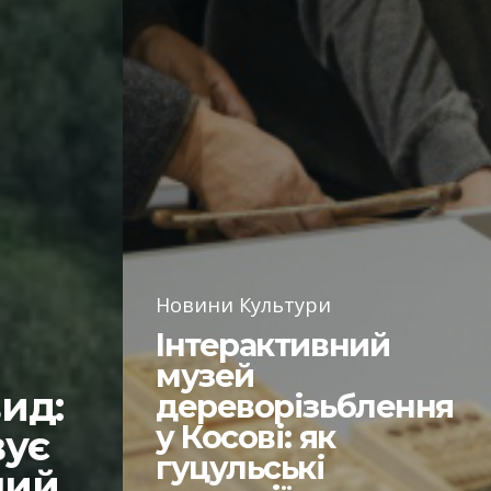
Новини Культури
Інтерактивний
музей
ид:
дереворізьблення
у Косові: як
вує
гуцульські
ний