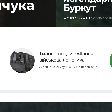
йчука
Буркут
02 ЧЕРВНЯ , 2026, BY
DIANA KRAVE
Тилові посади в «Азові»:
військова логістика
27 липня , 2026
,
by
Анонім (не перевірено)