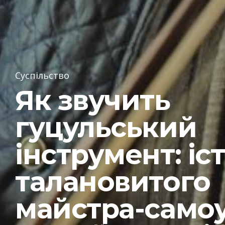
Суспільство
Як звучить
гуцульський
інструмент: іс
талановитого
майстра-само