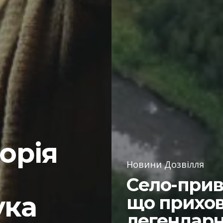
торія
Новини Дозвілля
Село-прив
ука
що прихо
легендар