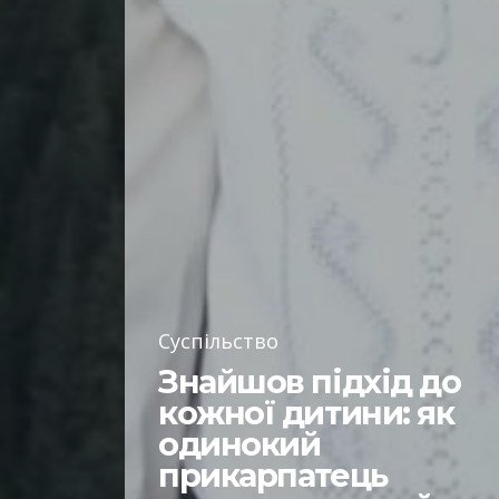
Суспільство
Знайшов підхід до
кожної дитини: як
одинокий
прикарпатець