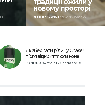
традиції ожили у
новому просторі
TS
01 БЕРЕЗНЯ , 2026, BY
HALYNA VARKHOV
Як зберігати рідину Chaser
після відкриття флакона
15 липня , 2026
,
by
Анонім (не перевірено)