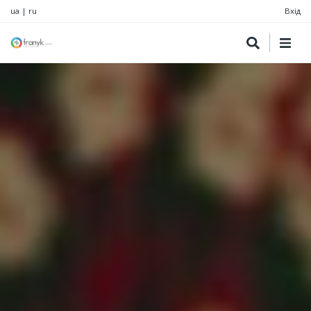
ua
|
ru
Вхід