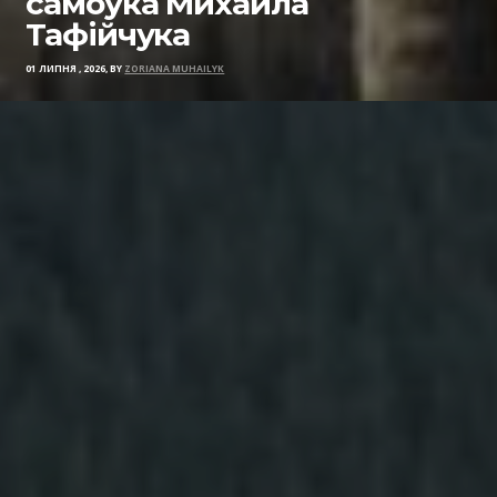
самоука Михайла
Тафійчука
01 ЛИПНЯ , 2026, BY
ZORIANA MUHAILYK