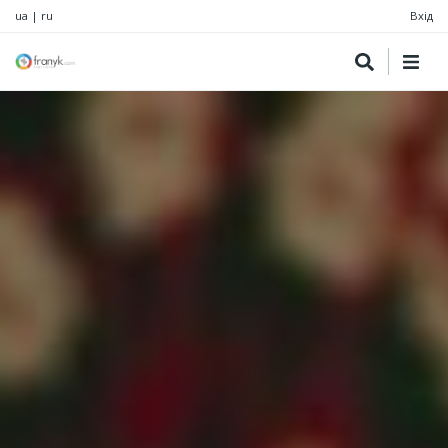
ua
|
ru
Вхід