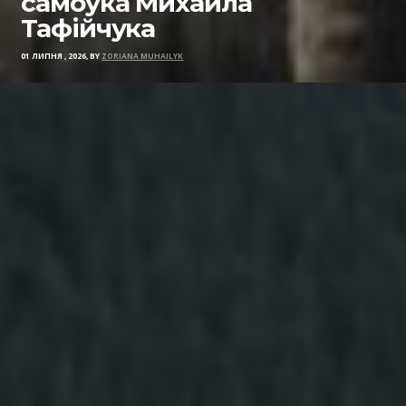
самоука Михайла
Тафійчука
01 ЛИПНЯ , 2026, BY
ZORIANA MUHAILYK