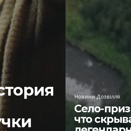
стория
Новини Дозвілля
Село-приз
учки
что скрыв
легендар