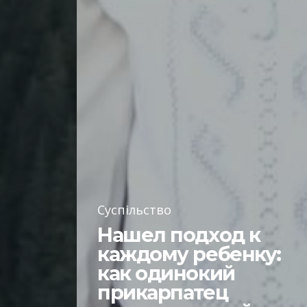
Суспільство
Нашел подход к
каждому ребенку:
как одинокий
прикарпатец