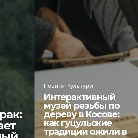
Новини Культури
Интерактивный
музей резьбы по
рак:
дереву в Косове:
как гуцульские
ает
традиции ожили в
ный