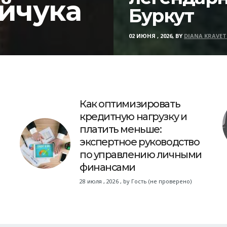
йчука
Буркут
02 ИЮНЯ , 2026, BY
DIANA KRAVET
Как оптимизировать
кредитную нагрузку и
платить меньше:
экспертное руководство
по управлению личными
финансами
28 июля , 2026
,
by
Гость (не проверено)