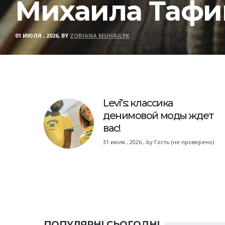
Михаила Тафи
01 ИЮЛЯ , 2026, BY
ZORIANA MUHAILYK
Levi’s: классика
денимовой моды ждет
вас!
31 июля , 2026
,
by
Гость (не проверено)
ПОПУЛЯРНІ СЬОГОДНІ