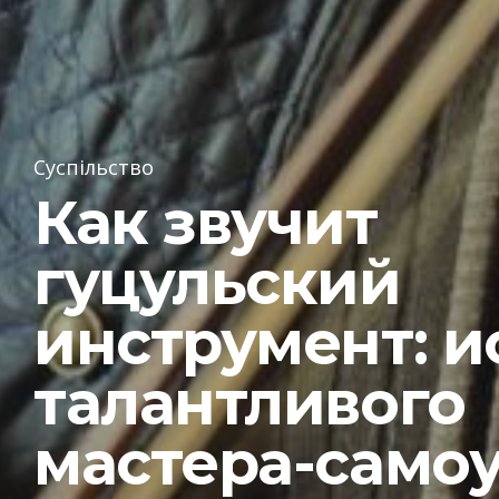
Суспільство
Как звучит
гуцульский
инструмент: и
талантливого
мастера-само