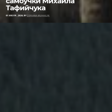
самоучки Михаила
Тафийчука
01 ИЮЛЯ , 2026, BY
ZORIANA MUHAILYK