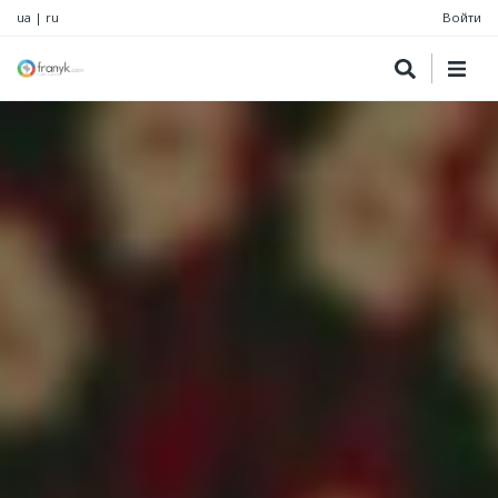
ua
|
ru
Войти