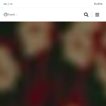
ua
|
ru
Войти