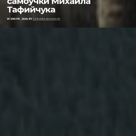
самоучки Михаила
Тафийчука
01 ИЮЛЯ , 2026, BY
ZORIANA MUHAILYK