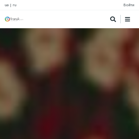
ua
|
ru
Войти