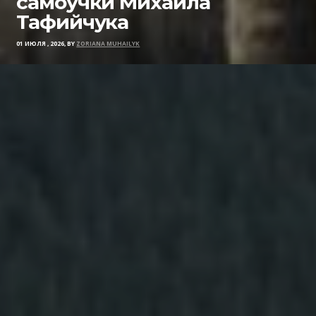
самоучки Михаила
Тафийчука
01 ИЮЛЯ , 2026, BY
ZORIANA MUHAILYK