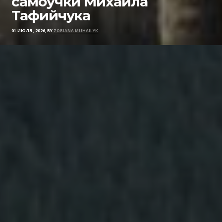
самоучки Михаила
Тафийчука
01 ИЮЛЯ , 2026, BY
ZORIANA MUHAILYK