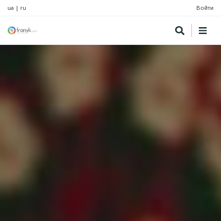
ua
|
ru
Войти