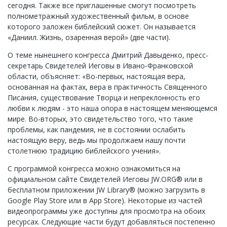
сегодня. Также все приглашенные смогут посмотреть
полнометражный художественный фильм, в основе
которого заложен библейский сюжет. Он называется
«Даниил. Жизнь, озаренная верой» (две части).
О теме нынешнего конгресса Дмитрий Давыденко, пресс-
секретарь Свидетелей Иеговы в Ивано-Франковской
области, объясняет: «Во-первых, настоящая вера,
основанная на фактах, вера в практичность Священного
Писания, существование Творца и непреклонность его
любви к людям - это наша опора в настоящем меняющемся
мире. Во-вторых, это свидетельство того, что такие
проблемы, как пандемия, не в состоянии ослабить
настоящую веру, ведь мы продолжаем нашу почти
столетнюю традицию библейского учения».
С программой конгресса можно ознакомиться на
официальном сайте Свидетелей Иеговы JW.ORG® или в
бесплатном приложении JW Library® (можно загрузить в
Google Play Store или в App Store). Некоторые из частей
видеопрограммы уже доступны для просмотра на обоих
ресурсах. Следующие части будут добавляться постепенно