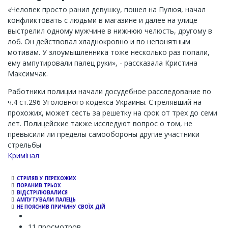
«Человек просто ранил девушку, пошел на Пулюя, начал
конфликтовать с людьми в магазине и далее на улице
выстрелил одному мужчине в нижнюю челюсть, другому в
лоб. Он действовал хладнокровно и по непонятным
мотивам. У злоумышленника тоже несколько раз попали,
ему ампутировали палец руки», - рассказала Кристина
Максимчак.
Работники полиции начали досудебное расследование по
ч.4 ст.296 Уголовного кодекса Украины. Стрелявший на
прохожих, может сесть за решетку на срок от трех до семи
лет. Полицейские также исследуют вопрос о том, не
превысили ли пределы самообороны другие участники
стрельбы
Кримінал
СТРІЛЯВ У ПЕРЕХОЖИХ
ПОРАНИВ ТРЬОХ
ВІДСТРІЛЮВАЛИСЯ
АМПУТУВАЛИ ПАЛЕЦЬ
НЕ ПОЯСНИВ ПРИЧИНУ СВОЇХ ДІЙ
11 просмотров