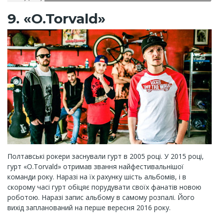
9. «O.Torvald»
Полтавські рокери заснували гурт в 2005 році. У 2015 році,
гурт «O.Torvald» отримав звання найфестивальнішої
команди року. Наразі на їх рахунку шість альбомів, і в
скорому часі гурт обіцяє порудувати своїх фанатів новою
роботою. Наразі запис альбому в самому розпалі. Його
вихід запланований на перше вересня 2016 року.