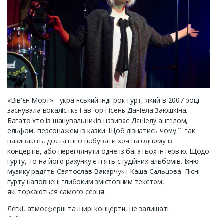
«Вів'єн Морт» - український інді-рок-гурт, який в 2007 році
заснувала вокалістка і автор пісень Даніела Заюшкіна.
Багато хто із шанувальників називає Даніелу ангелом,
ельфом, персонажем із казки. Щоб дізнатись чому її так
називають, достатньо побувати хоч на одному із її
концертів, або переглянути одне із багатьох інтерв'ю. Щодо
гурту, то на його рахунку є п'ять студійних альбомів. Їхню
музику радять Святослав Вакарчук і Каша Сальцова. Пісні
гурту наповнені глибоким змістовним текстом,
які торкаються самого серця.
Легкі, атмосферні та щирі концерти, не залишать