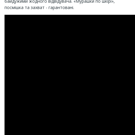
байдужими жодного відвідувача. «Мурашки по шкірі»,
посмішка та захват - гарантовані.