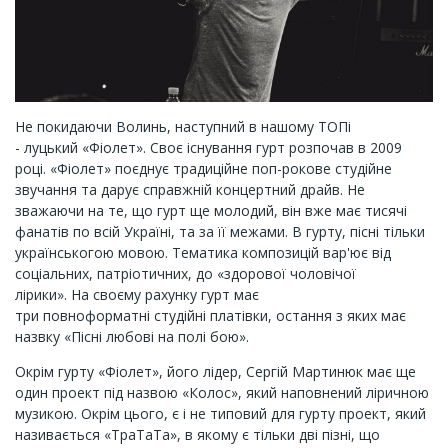
Не покидаючи Волинь, наступний в нашому ТОПі
- луцький «Фіолет». Своє існування гурт розпочав в 2009
році. «Фіолет» поєднує традиційне поп-рокове студійне
звучання та дарує справжній концертний драйв. Не
зважаючи на те, що гурт ще молодий, він вже має тисячі
фанатів по всій Україні, та за її межами. В гурту, пісні тільки
українськогою мовою. Тематика композицій вар'ює від
соціальних, патріотичних, до «здорової чоловічої
лірики».
На своєму рахунку гурт має
три повноформатні студійні платівки, остання з яких має
назвку «Пісні любові на полі бою».
Окрім гурту «Фіолет», його лідер, Сергій Мартинюк має ще
один проект під назвою «Колос», який наповнений ліричною
музикою. Окрім цього, є і не типовий для гурту проект, який
називається «ТраТаТа», в якому є тільки дві пізні, що