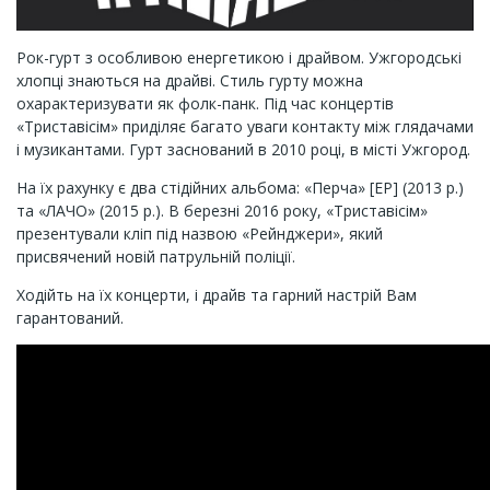
Рок-гурт з особливою енергетикою і драйвом. Ужгородські
хлопці знаються на драйві. Стиль гурту можна
охарактеризувати як фолк-панк. Під час концертів
«Триставісім» приділяє багато уваги контакту між глядачами
і музикантами. Гурт заснований в 2010 році, в місті Ужгород.
На їх рахунку є два стідійних альбома: «Перча» [EP] (2013 р.)
та «ЛАЧО» (2015 р.). В березні 2016 року, «Триставісім»
презентували кліп під назвою «Рейнджери», який
присвячений новій патрульній поліції.
Ходійть на їх концерти, і драйв та гарний настрій Вам
гарантований.