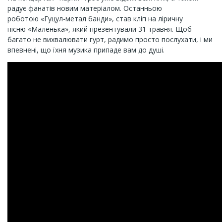
радує фанатів новим матеріалом.
Останньою
роботою «Гуцул-метал банди», став кліп на ліричну
пісню «Маленька», який презентували 31 травня. Щоб
багато не вихвалювати гурт, радимо просто послухати, і ми
впевнені, що їхня музика припаде вам до душі.