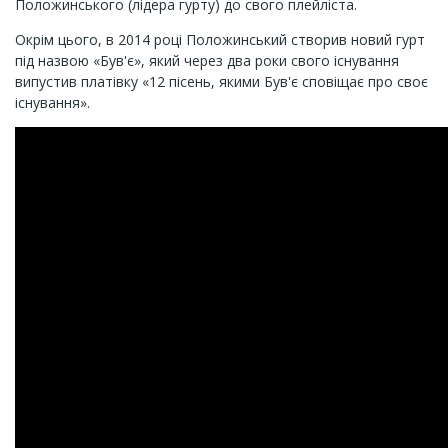
Положинського (лідера гурту) до свого плейліста.
Окрім цього, в 2014 році Положинський створив новий гурт
під назвою «Був'є», який через два роки свого існування
випустив платівку «12 пісень, якими Був'є сповіщає про своє
існування».