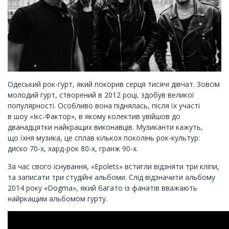
Одеський рок-гурт, який покорив серця тисячі дівчат. Зовсім
молодий гурт, створений в 2012 році, здобув великої
популярності. Особливо вона піднялась, після їх участі
в шоу «Ікс-Фактор», в якому колектив увійшов до
дванадцятки найкращих виконавців. Музиканти кажуть,
що їхня музика, це сплав кількох поколінь рок-культур:
диско 70-х, хард-рок 80-х, гранж 90-х.
За час свого існування, «Epolets» встигли відзняти три кліпи,
та записати три студійні альбоми. Слід відзначити альбому
2014 року «Dogma», який багато із фанатів вважають
найркащим альбомом гурту.