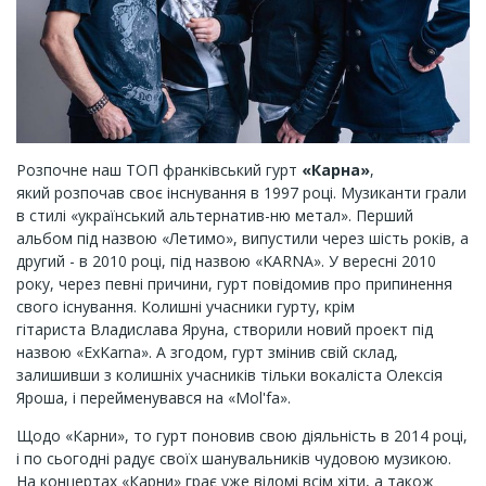
Розпочне наш ТОП франківський гурт
«Карна»
,
який розпочав своє інснування в 1997 році. Музиканти грали
в стилі «український альтернатив-ню метал». Перший
альбом під назвою «Летимо», випустили через шість років, а
другий - в 2010 році, під назвою «KARNA». У вересні 2010
року, через певні причини, гурт повідомив про припинення
свого існування.
Колишні учасники гурту, крім
гітариста
Владислава Яруна, створили новий
проект під
назвою
«
ExKarna
». А згодом, гурт змінив свій склад,
залишивши
з колишніх учасників тільки вокаліста Олексія
Яроша, і перейменувався на
«
Mol'fa
».
Щодо «Карни», то гурт поновив свою діяльність в 2014 році,
і по сьогодні радує своїх шанувальників чудовою музикою.
На концертах «Карни» грає уже відомі всім хіти, а також