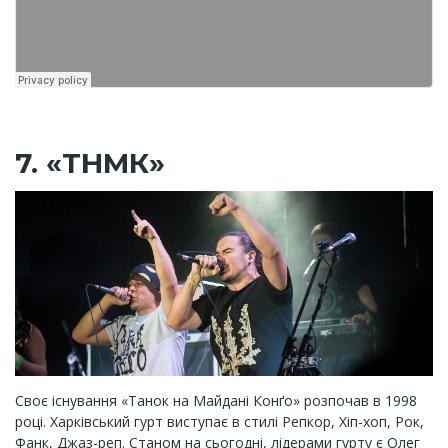
7. «ТНМК»
Своє існування «Танок на Майдані Конґо» розпочав в 1998
році. Харківський гурт виступає в стилі Репкор, Хіп-хоп, Рок,
Фанк, Джаз-реп. Станом на сьогодні, лідерами гурту є Олег