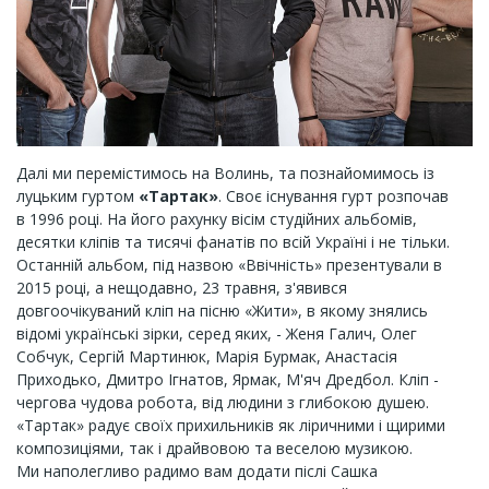
Далі ми перемістимось на Волинь, та познайомимось із
луцьким гуртом
«Тартак»
. Своє існування гурт розпочав
в 1996 році. На його рахунку вісім студійних альбомів,
десятки кліпів та тисячі фанатів по всій Україні і не тільки.
Останній альбом, під назвою «Ввічність» презентували в
2015 році, а нещодавно, 23 травня, з'явився
довгоочікуваний кліп на пісню «Жити», в якому знялись
відомі українські зірки, серед яких, - Женя Галич, Олег
Собчук, Сергій Мартинюк, Марія Бурмак, Анастасія
Приходько, Дмитро Ігнатов, Ярмак, М'яч Дредбол. Кліп -
чергова чудова робота, від людини з глибокою душею.
«Тартак» радує своїх прихильників як ліричними і щирими
композиціями, так і драйвовою та веселою музикою.
Ми наполегливо радимо вам додати післі Сашка