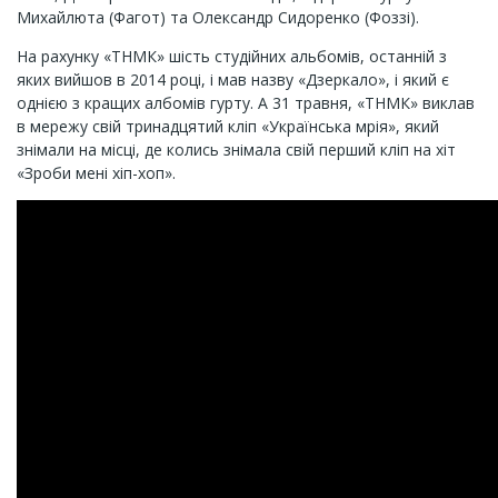
Михайлюта (Фагот) та Олександр Сидоренко (Фоззі).
На рахунку «ТНМК» шість студійних альбомів, останній з
яких вийшов в 2014 році, і мав назву «Дзеркало», і який є
однією з кращих албомів гурту. А 31 травня, «ТНМК» виклав
в мережу свій тринадцятий кліп «Українська мрія», який
знімали на місці, де колись знімала свій перший кліп на хіт
«Зроби мені хіп-хоп».