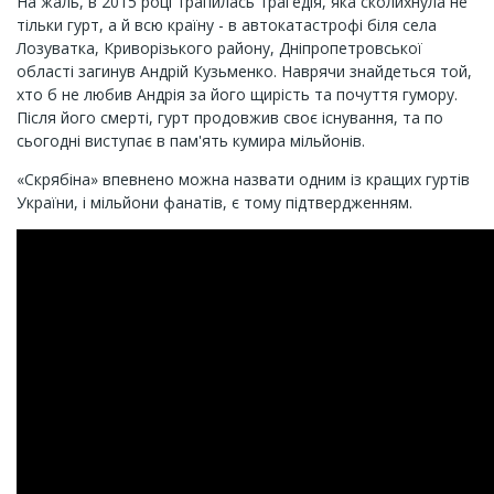
На жаль, в 2015 році трапилась трагедія, яка сколихнула не
тільки гурт, а й всю країну - в автокатастрофі біля села
Лозуватка, Криворізького району, Дніпропетровської
області загинув Андрій Кузьменко. Наврячи знайдеться той,
хто б не любив Андрія за його щирість та почуття гумору.
Після його смерті, гурт продовжив своє існування, та по
сьогодні виступає в пам'ять кумира мільйонів.
«Скрябіна» впевнено можна назвати одним із кращих гуртів
України, і мільйони фанатів, є тому підтвердженням.