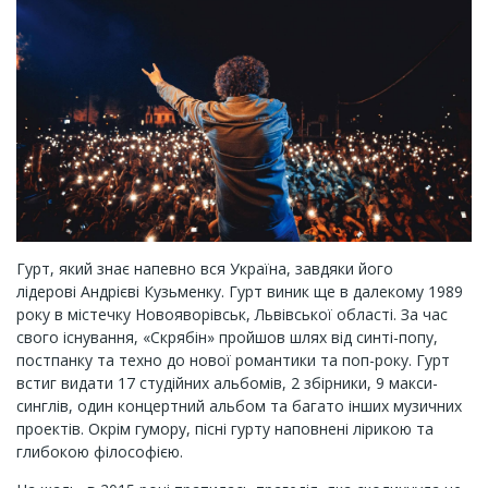
Гурт, який знає напевно вся Україна, завдяки його
лідерові Андрієві Кузьменку. Гурт виник ще в далекому 1989
року в містечку Новояворівськ, Львівської області. За час
свого існування, «Скрябін» пройшов шлях від синті-попу,
постпанку та техно до нової романтики та поп-року. Гурт
встиг видати 17 студійних альбомів, 2 збірники, 9 макси-
синглів, один концертний альбом та багато інших музичних
проектів. Окрім гумору, пісні гурту наповнені лірикою та
глибокою філософією.