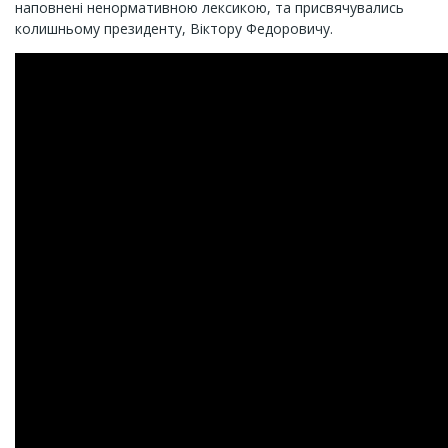
наповнені ненормативною лексикою, та присвячувались
колишньому президенту, Віктору Федоровичу.